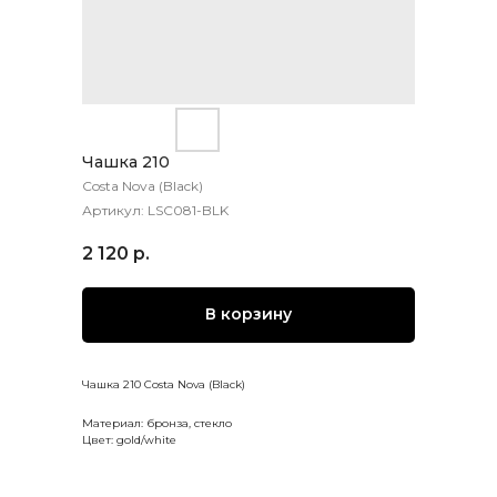
Чашка 210
Costa Nova (Black)
Артикул:
LSC081-BLK
2 120
р.
В корзину
Чашка 210 Costa Nova (Black)
Материал: бронза, стекло
Цвет: gold/white