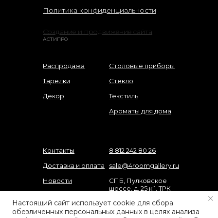
Политика конфиденциальности
Создание и продвижение сайта
АСТИПРО
Распродажа
Столовые приборы
Тарелки
Стекло
Декор
Текстиль
Ароматы для дома
Контакты
8 812 242 80 26
Доставка и оплата
sale@4roomgallery.ru
Новости
СПБ, Пулковское
шоссе, д. 25 к.1, ТРК
О нас
"Лето"
Настоящий сайт использует cookie для сбора
Подарочные
обезличенных персональных данных в целях анализа