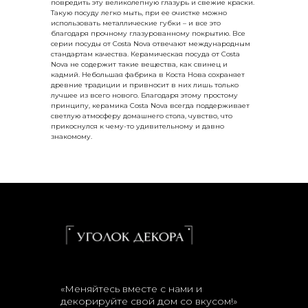
повредить эту великолепную глазурь и свежие краски.
Такую посуду легко мыть, при ее очистке можно
использовать металлические губки – и все это
благодаря прочному глазурованному покрытию. Все
серии посуды от Costa Nova отвечают международным
стандартам качества. Керамическая посуда от Costa
Nova не содержит такие вещества, как свинец и
кадмий. Небольшая фабрика в Коста Нова сохраняет
древние традиции и привносит в них лишь только
лучшее из всего нового. Благодаря этому простому
принципу, керамика Costa Nova всегда поддерживает
светлую атмосферу домашнего стола, чувство, что
прикоснулся к чему-то удивительному и давно
знакомому.
«Меняйтесь вместе с нами и
декорируйте свой дом со вкусом!»