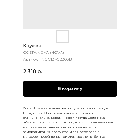
Кружка
COSTA NOVA (NOVA)
Артикул:
NOC121-02203B
2 310
р.
В корзину
Costa Nova – керамическая посуда из самого сердца
Португалии. Она максимально эстетична и
функциональна. Керамическая посуда Costa Nova
абсолютно устойчива к мытью, даже в посудомоечной
машине, ее вполне можно использовать для
замораживания продуктов и для разогрева в
микроволновой печи, при этом можно не бояться