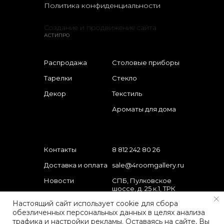
Политика конфиденциальности
Создание и продвижение сайта
АСТИПРО
Распродажа
Столовые приборы
Тарелки
Стекло
Декор
Текстиль
Ароматы для дома
Контакты
8 812 242 80 26
Доставка и оплата
sale@4roomgallery.ru
Новости
СПБ, Пулковское
шоссе, д. 25 к.1, ТРК
О нас
"Лето"
Настоящий сайт использует cookie для сбора
Подарочные
обезличенных персональных данных в целях анализа
сертификаты
трафика и настройки рекламы. Оставаясь на сайте, Вы