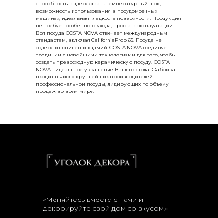
способность выдерживать температурный шок,
возможность использования в посудомоечных
машинах, идеальная гладкость поверхности. Продукция
не требует особенного ухода, проста в эксплуатации.
Вся посуда COSTA NOVA отвечает международным
стандартам, включая CaliforniaProp 65. Посуда не
содержит свинец и кадмий. COSTA NOVA соединяет
традиции с новейшими технологиями для того, чтобы
создать превосходную керамическую посуду. COSTA
NOVA - идеальное украшение Вашего стола. Фабрика
входит в число крупнейших производителей
профессиональной посуды, лидирующих по объему
продаж во всем мире.
«Меняйтесь вместе с нами и
декорируйте свой дом со вкусом!»