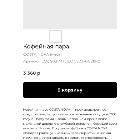
Кофейная пара
COSTA NOVA (Metal)
Артикул:
LOCS03-MTL(LOCS03-00219C)
3 360
р.
В корзину
Кофейная пара COSTA NOVA — производственное
предприятие, запустившее изготовление посуды в 2005
году в Португалии. Своим названием бренд обязан
маленькой деревне с глубокой историей, берущей свои
истоки в 18 веке. Продукция фабрики COSTA NOVA
обладает рядом уникальных характеристик: высокая
прочность, устойчивость к сколам, термостойкость,