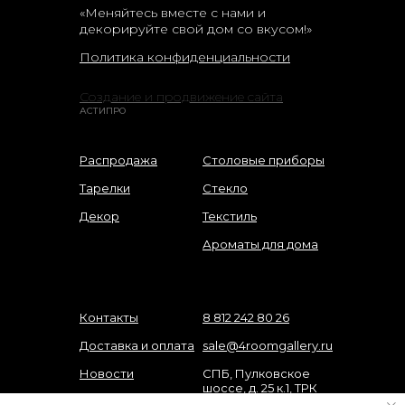
«Меняйтесь вместе с нами и
декорируйте свой дом со вкусом!»
Политика конфиденциальности
Создание и продвижение сайта
АСТИПРО
Распродажа
Столовые приборы
Тарелки
Стекло
Декор
Текстиль
Ароматы для дома
Контакты
8 812 242 80 26
Доставка и оплата
sale@4roomgallery.ru
Новости
СПБ, Пулковское
шоссе, д. 25 к.1, ТРК
О нас
"Лето"