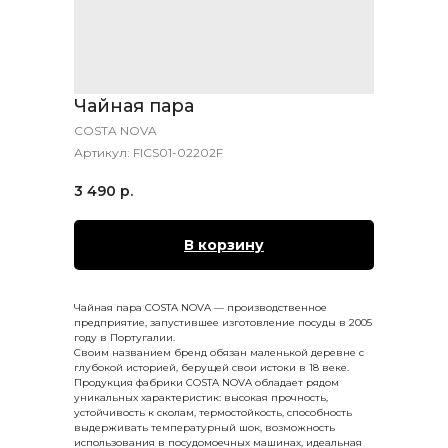
Чайная пара
COSTA NOVA
Артикул:
FICS01-02202F
3 490
р.
В корзину
Чайная пара COSTA NOVA — производственное
предприятие, запустившее изготовление посуды в 2005
году в Португалии.
Своим названием бренд обязан маленькой деревне с
глубокой историей, берущей свои истоки в 18 веке.
Продукция фабрики COSTA NOVA обладает рядом
уникальных характеристик: высокая прочность,
устойчивость к сколам, термостойкость, способность
выдерживать температурный шок, возможность
использования в посудомоечных машинах, идеальная