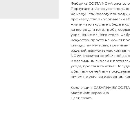
Фабрика COSTA NOVA располож
Португалии. Из-за уважительн
не нарушать красоту природы,
производство экологически а
жизни - это вкусные обеды в к
качество для того, чтобы созд
украшение Вашего стола. Фабр
искусства, просто не может п
стандартам качества, приняты
изделий, выпускаемых компани
NOVA славится необычной даже
к различным сколам и потряс
ухода, проста в очистке. Посу
обычным семейным посиделкам 
ничем не уступая известным к
Коллекция: CASAFINA BY COST
Материал: керамика
Цвет: cream