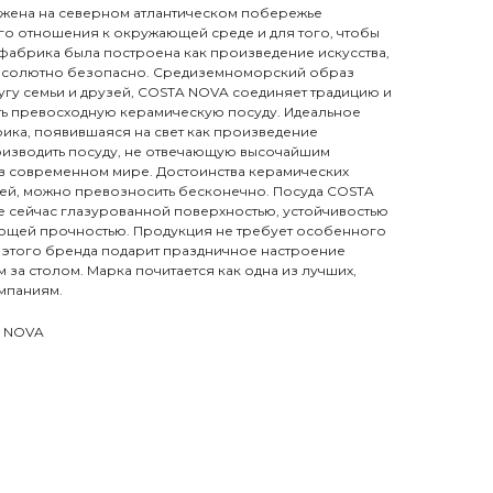
ена на северном атлантическом побережье
ого отношения к окружающей среде и для того, чтобы
 фабрика была построена как произведение искусства,
бсолютно безопасно. Средиземноморский образ
ругу семьи и друзей, COSTA NOVA соединяет традицию и
ать превосходную керамическую посуду. Идеальное
ика, появившаяся на свет как произведение
роизводить посуду, не отвечающую высочайшим
м в современном мире. Достоинства керамических
ей, можно превозносить бесконечно. Посуда COSTA
 сейчас глазурованной поверхностью, устойчивостью
ающей прочностью. Продукция не требует особенного
да этого бренда подарит праздничное настроение
за столом. Марка почитается как одна из лучших,
омпаниям.
A NOVA