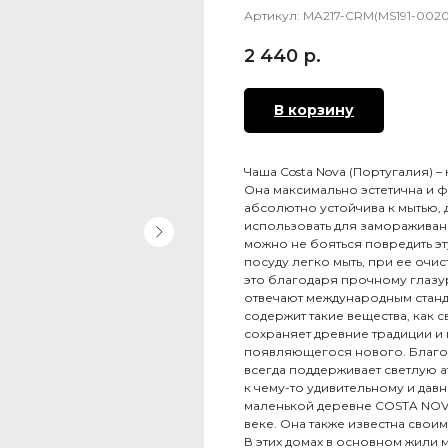
Артикул:
MA217-CRM(MS191-00201
2 440
р.
В корзину
Чаша Costa Nova (Португалия) 
Она максимально эстетична и ф
абсолютно устойчива к мытью,
использовать для замораживан
можно не бояться повредить эт
посуду легко мыть, при ее очи
это благодаря прочному глазу
отвечают международным станда
содержит такие вещества, как 
сохраняет древние традиции и 
появляющегося нового. Благод
всегда поддерживает светлую а
к чему-то удивительному и дав
маленькой деревне COSTA NOVA
веке. Она также известна сво
В этих домах в основном жили 