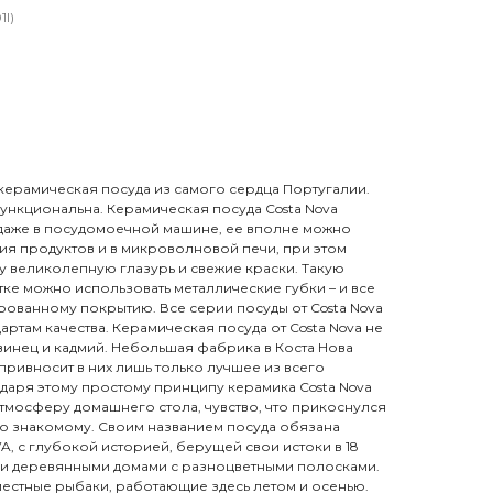
I)
– керамическая посуда из самого сердца Португалии.
ункциональна. Керамическая посуда Costa Nova
 даже в посудомоечной машине, ее вполне можно
ия продуктов и в микроволновой печи, при этом
у великолепную глазурь и свежие краски. Такую
стке можно использовать металлические губки – и все
рованному покрытию. Все серии посуды от Costa Nova
ртам качества. Керамическая посуда от Costa Nova не
свинец и кадмий. Небольшая фабрика в Коста Нова
привносит в них лишь только лучшее из всего
аря этому простому принципу керамика Costa Nova
тмосферу домашнего стола, чувство, что прикоснулся
но знакомому. Своим названием посуда обязана
, с глубокой историей, берущей свои истоки в 18
ими деревянными домами с разноцветными полосками.
местные рыбаки, работающие здесь летом и осенью.