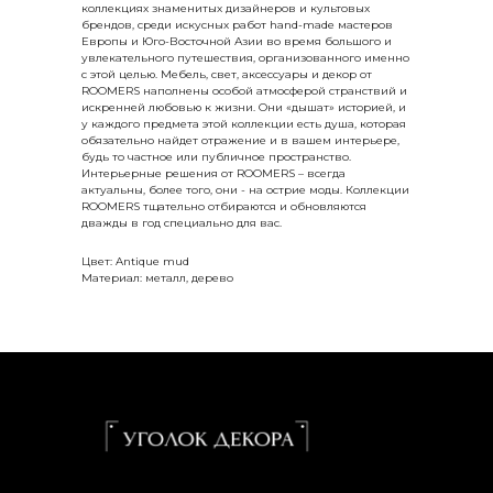
коллекциях знаменитых дизайнеров и культовых
брендов, среди искусных работ hand-made мастеров
Европы и Юго-Восточной Азии во время большого и
увлекательного путешествия, организованного именно
с этой целью. Мебель, свет, аксессуары и декор от
ROOMERS наполнены особой атмосферой странствий и
искренней любовью к жизни. Они «дышат» историей, и
у каждого предмета этой коллекции есть душа, которая
обязательно найдет отражение и в вашем интерьере,
будь то частное или публичное пространство.
Интерьерные решения от ROOMERS – всегда
актуальны, более того, они - на острие моды. Коллекции
ROOMERS тщательно отбираются и обновляются
дважды в год специально для вас.
Цвет: Antique mud
Материал: металл, дерево