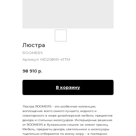
Люстра
ROOMERS
Артикул:
MD2089R-4TTM
98 910
р.
В корзину
Люстра ROOMERS – это особенная коллекция,
воплощение всего самого лучшего, модного и
новаторского в мире дизайнерской мебели, предметов
декора и стильных аксессуаров. Интерьерные решения
от ROOMERS в буквальном смысле не имеют границ.
Мебель, предметы декора, светильники и аксессуары
тщательно отбираются по всему миру – в последних