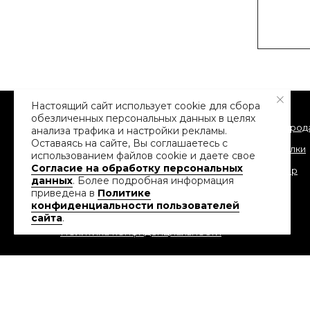
Настоящий сайт использует cookie для сбора
обезличенных персональных данных в целях
Распрод
анализа трафика и настройки рекламы.
Оставаясь на сайте, Вы соглашаетесь с
Тарелки
использованием файлов сookie и даете свое
Согласие на обработку персональных
Декор
данных
. Более подробная информация
приведена в
Политике
«Меняйтесь вместе с нами и
конфиденциальности пользователей
декорируйте свой дом со вкусом!»
сайта
.
Политика конфиденциальности
Создание и продвижение сайта
АСТИПРО