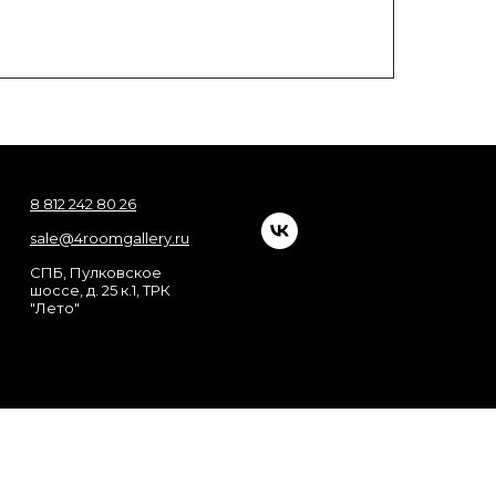
8 812 242 80 26
sale@4roomgallery.ru
СПБ, Пулковское
шоссе, д. 25 к.1, ТРК
"Лето"