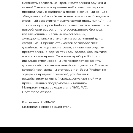
местность являлась центром изготовления оружия и
лезвий.С течением времени небольшая мастерская
превратилась в фабрику, а позже в солидный концерн,
объединяющий в себе несколько известных брендов и
огромный ассортимент выпускаемой продукции.Линии
столовых приборов Pintinox полностью покрывают все
потребности современного ресторанного бизнеса,
являясь одними из самых качественных,
функциональных и стильных на сегодняшний день.
Ассортимент бренда отличается разнообразием
дизайнов: глянцевые, матовые, винтажные отделки
представлены в вариантах хром, золото, бронза, титан
и полностью черные. Столовые приборы Pintinox
идеально отполированы что позволяет сохранить
длительный срок интенсивной эксплуатации. Сталь из
которой произведены столовые приборы Pintinox не
содержит вредных примесей, устойчива к
воздействиям внешней среды, допускает мойку в
промышленных посудомоечных машинах.
Материал: нержавеющая сталь 18/10, PVD.
Цвет: stone washed.
Коллекция: PINTINOX
Материал: нержавеющая сталь