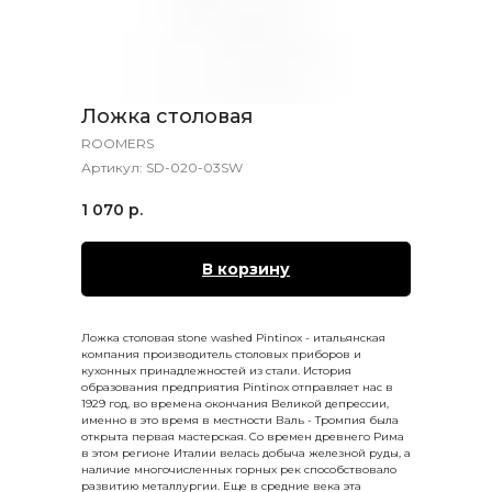
Ложка столовая
ROOMERS
Артикул:
SD-020-03SW
1 070
р.
В корзину
Ложка столовая stone washed Pintinox - итальянская
компания производитель столовых приборов и
кухонных принадлежностей из стали. История
образования предприятия Pintinox отправляет нас в
1929 год, во времена окончания Великой депрессии,
именно в это время в местности Валь - Тромпия была
открыта первая мастерская. Со времен древнего Рима
в этом регионе Италии велась добыча железной руды, а
наличие многочисленных горных рек способствовало
развитию металлургии. Еще в средние века эта