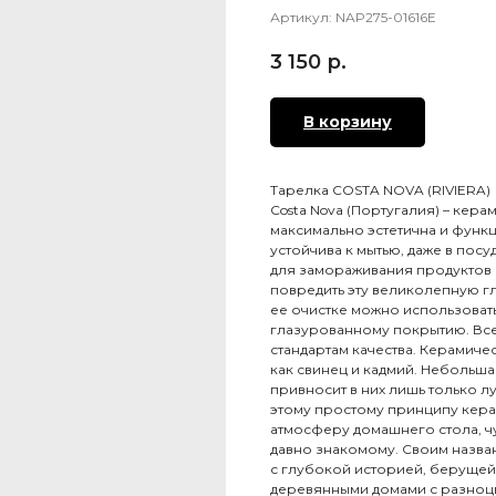
Артикул:
NAP275-01616E
3 150
р.
В корзину
Тарелка COSTA NOVA (RIVIERA)
Costa Nova (Португалия) – кер
максимально эстетична и функ
устойчива к мытью, даже в по
для замораживания продуктов 
повредить эту великолепную гл
ее очистке можно использовать
глазурованному покрытию. Все
стандартам качества. Керамичес
как свинец и кадмий. Небольша
привносит в них лишь только 
этому простому принципу кера
атмосферу домашнего стола, чу
давно знакомому. Своим назва
с глубокой историей, берущей 
деревянными домами с разноцв