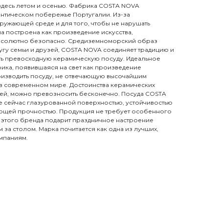
здесь летом и осенью. Фабрика COSTA NOVA
нтическом побережье Португалии. Из-за
ружающей среде и для того, чтобы не нарушать
а построена как произведение искусства,
бсолютно безопасно. Средиземноморский образ
ругу семьи и друзей, COSTA NOVA соединяет традицию и
ать превосходную керамическую посуду. Идеальное
ика, появившаяся на свет как произведение
роизводить посуду, не отвечающую высочайшим
м в современном мире. Достоинства керамических
ей, можно превозносить бесконечно. Посуда COSTA
 сейчас глазурованной поверхностью, устойчивостью
ающей прочностью. Продукция не требует особенного
да этого бренда подарит праздничное настроение
за столом. Марка почитается как одна из лучших,
омпаниям.