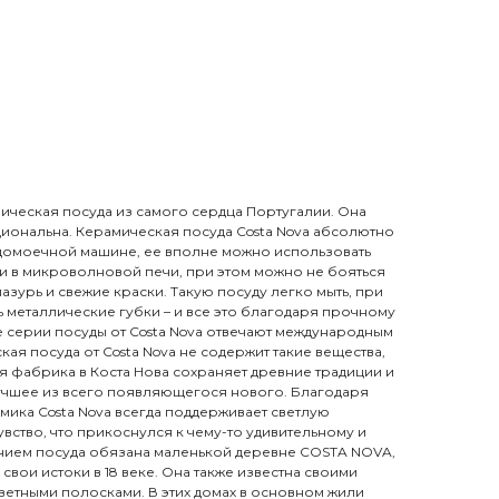
амическая посуда из самого сердца Португалии. Она
циональна. Керамическая посуда Costa Nova абсолютно
судомоечной машине, ее вполне можно использовать
и в микроволновой печи, при этом можно не бояться
азурь и свежие краски. Такую посуду легко мыть, при
 металлические губки – и все это благодаря прочному
 серии посуды от Costa Nova отвечают международным
кая посуда от Costa Nova не содержит такие вещества,
я фабрика в Коста Нова сохраняет древние традиции и
лучшее из всего появляющегося нового. Благодаря
мика Costa Nova всегда поддерживает светлую
вство, что прикоснулся к чему-то удивительному и
нием посуда обязана маленькой деревне COSTA NOVA,
свои истоки в 18 веке. Она также известна своими
етными полосками. В этих домах в основном жили