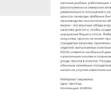
местные рыбаки, работающие 
расположена на северном атла
уважительного отношения к ок
красоту природы, фабрика был
производство экологически а
жизни - это вкусные обеды в к
качество для того, чтобы созд
украшение Вашего стола. Фабр
искусства, просто не может п
стандартам качества, приняты
изделий, выпускаемых компани
NOVA славится необычной даже
к различным сколам и потряс
ухода, проста в очистке. Посу
обычным семейным посиделкам 
ничем не уступая известным к
Материал: керамика
Цвет: Vert frais
Коллекция: RIVIERA