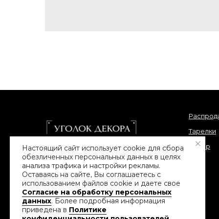
Распрод
Тарелки
Декор
Настоящий сайт использует cookie для сбора
обезличенных персональных данных в целях
«Меняйтесь вместе с нами и
анализа трафика и настройки рекламы.
декорируйте свой дом со вкусом!»
Оставаясь на сайте, Вы соглашаетесь с
использованием файлов сookie и даете свое
Политика конфиденциальности
Согласие на обработку персональных
данных
. Более подробная информация
приведена в
Политике
Создание и продвижение сайта
конфиденциальности пользователей
АСТИПРО