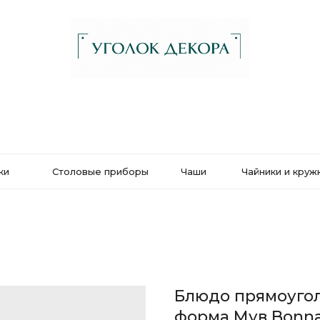
ки
Столовые приборы
Чаши
Чайники и круж
Блюдо прямоугол
форма Мув Bonn