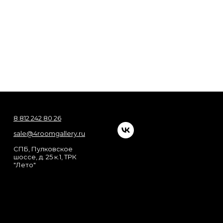
8 812 242 80 26
sale@4roomgallery.ru
СПБ, Пулковское
шоссе, д. 25 к.1, ТРК
"Лето"