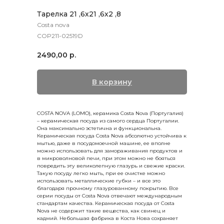
Тарелка 21 ,6х21 ,6х2 ,8
Costa nova
COP211-02519D
2490,00
р.
В корзину
COSTA NOVA (LOMO), керамика Costa Nova (Португалия)
– керамическая посуда из самого сердца Португалии.
Она максимально эстетична и функциональна.
Керамическая посуда Costa Nova абсолютно устойчива к
мытью, даже в посудомоечной машине, ее вполне
можно использовать для замораживания продуктов и
в микроволновой печи, при этом можно не бояться
повредить эту великолепную глазурь и свежие краски.
Такую посуду легко мыть, при ее очистке можно
использовать металлические губки – и все это
благодаря прочному глазурованному покрытию. Все
серии посуды от Costa Nova отвечают международным
стандартам качества. Керамическая посуда от Costa
Nova не содержит такие вещества, как свинец и
кадмий. Небольшая фабрика в Коста Нова сохраняет