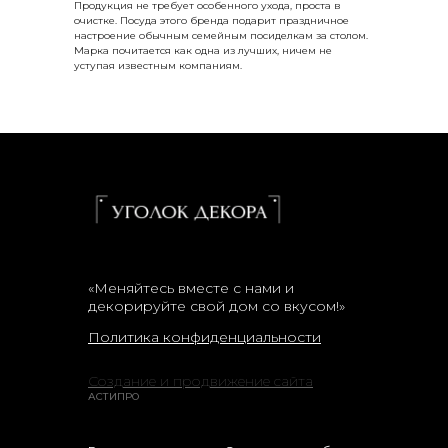
Продукция не требует особенного ухода, проста в
очистке. Посуда этого бренда подарит праздничное
настроение обычным семейным посиделкам за столом.
Марка почитается как одна из лучших, ничем не
уступая известным компаниям.
«Меняйтесь вместе с нами и
декорируйте свой дом со вкусом!»
Политика конфиденциальности
Создание и продвижение сайта
АСТИПРО