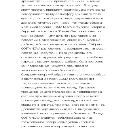
древние традиции и привносит в них лишь только
лучшее из всего появляющегося нового. Благодаря
этому простому принципу керамика Costa Nova всегда
поддерживает светлую атмосферу домашнего стола,
чувство, что прикоснулся к чему-то удивительному и
давно знакомому. Своим названием посуда обязана
маленькой деревне COSTA NOVA, с глубокой историей,
берущей свои истоки в 18 веке. Она также известна
своими деревянными домами с разноцветными
полосками. В этих домах в основном жили местные
рыбаки, работающие здесь летом и осенью. Фабрика
COSTA NOVA расположена на северном атлантическом
побережье Португалии. Из-за уважительного
отношения к окружающей среде и для того, чтобы не
нарушать красоту природы, фабрика была построена
как произведение искусства, производство
экологически абсолютно безопасно.
Средиземноморский образ жизни - это вкусные обеды
в кругу семьи и друзей, COSTA NOVA соединяет
традицию и качество для того, чтобы создать
превосходную керамическую посуду. Идеальное
украшение Вашего стола. Фабрика, появившаяся на
свет как произведение искусства, просто не может
производить посуду, не отвечающую высочайшим
стандартам качества, принятым в современном мире.
Достоинства керамических изделий, выпускаемых
компанией, можно превозносить бесконечно. Посуда
COSTA NOVA славится необычной даже сейчас
глазурованной поверхностью, устойчивостью к
различным сколам и потрясающей прочностью.