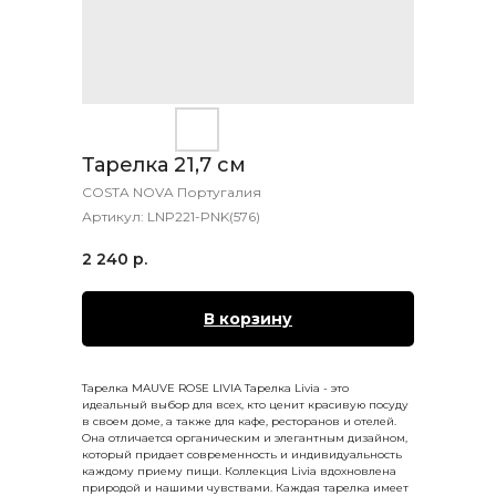
Тарелка 21,7 см
COSTA NOVA Португалия
Артикул:
LNP221-PNK(576)
2 240
р.
В корзину
Тарелка MAUVE ROSE LIVIA Тарелка Livia - это
идеальный выбор для всех, кто ценит красивую посуду
в своем доме, а также для кафе, ресторанов и отелей.
Она отличается органическим и элегантным дизайном,
который придает современность и индивидуальность
каждому приему пищи. Коллекция Livia вдохновлена
природой и нашими чувствами. Каждая тарелка имеет