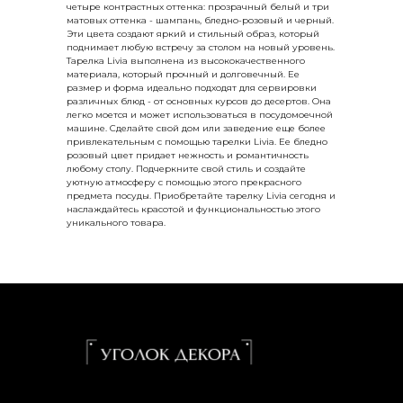
четыре контрастных оттенка: прозрачный белый и три
матовых оттенка - шампань, бледно-розовый и черный.
Эти цвета создают яркий и стильный образ, который
поднимает любую встречу за столом на новый уровень.
Тарелка Livia выполнена из высококачественного
материала, который прочный и долговечный. Ее
размер и форма идеально подходят для сервировки
различных блюд - от основных курсов до десертов. Она
легко моется и может использоваться в посудомоечной
машине. Сделайте свой дом или заведение еще более
привлекательным с помощью тарелки Livia. Ее бледно
розовый цвет придает нежность и романтичность
любому столу. Подчеркните свой стиль и создайте
уютную атмосферу с помощью этого прекрасного
предмета посуды. Приобретайте тарелку Livia сегодня и
наслаждайтесь красотой и функциональностью этого
уникального товара.